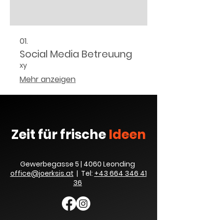
01.
Social Media Betreuung
xy
Mehr anzeigen
Zeit für frische
Ideen
Gewerbegasse 5 | 4060 Leonding
office@joerksis.at
| Tel:
+43 664 346 41
36