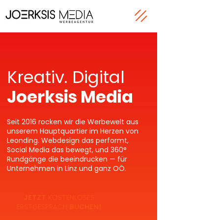
Kreativ. Digital
Joerksis Media
Seit 2016 rocken wir die Werbewelt aus
unserem Hauptquartier im Herzen von
Leonding. Webdesign das performt,
Social Media das bewegt, und 360°
Rundgänge die beeindrucken — für
Unternehmen in Linz und ganz OÖ.
JETZT
KOSTENLOSES
ERSTGESPRÄCH
BUCHEN!